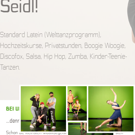
Seidl!
Standard Latein (Welttanzprogramm),
Hochzeitskurse, Privatstunden, Boogie Woogie,
Discofox, Salsa, Hip Hop, Zumba, Kinder-Teenie-
Tanzen.
BEI UNS IST FÜR JEDEN WAS DABEI!
…denn jeder kann tanzen…
Schon die kleinsten Musikbegeisterten lernen bei uns die ersten