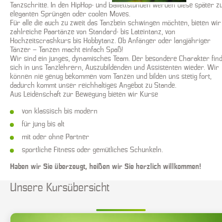
Tanzschritte. In den HipHop- und Ballettstunden werden diese später z
eleganten Sprüngen oder coolen Moves.
Für alle die auch zu zweit das Tanzbein schwingen möchten, bieten wir
zahlreiche Paartänze von Standard- bis Lateintanz, von
Hochzeitscrashkurs bis Hobbytanz. Ob Anfänger oder langjähriger
Tänzer – Tanzen macht einfach Spaß!
Wir sind ein junges, dynamisches Team. Der besondere Charakter find
sich in uns Tanzlehrern, Auszubildenden und Assistenten wieder. Wir
können nie genug bekommen vom Tanzen und bilden uns stetig fort,
dadurch kommt unser reichhaltiges Angebot zu Stande.
Aus Leidenschaft zur Bewegung bieten wir Kurse
von klassisch bis modern
für jung bis alt
mit oder ohne Partner
sportliche Fitness oder gemütliches Schunkeln.
Haben wir Sie überzeugt, heißen wir Sie herzlich willkommen!
Unsere Kursübersicht